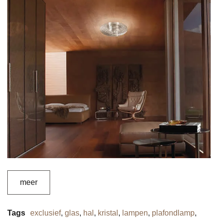
meer
Tags
exclusief
,
glas
,
hal
,
kristal
,
lampen
,
plafondlamp
,