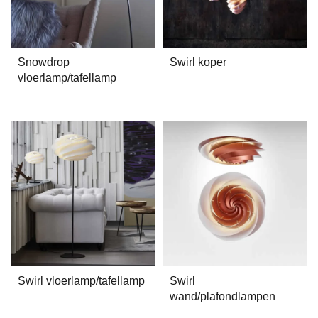
Snowdrop
Swirl koper
vloerlamp/tafellamp
Swirl vloerlamp/tafellamp
Swirl
wand/plafondlampen