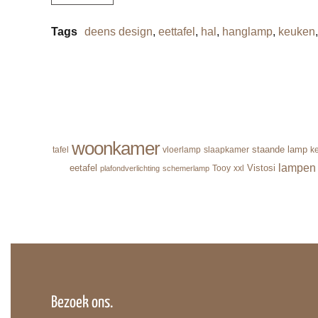
Tags
deens design
,
eettafel
,
hal
,
hanglamp
,
keuken
woonkamer
staande lamp
tafel
vloerlamp
slaapkamer
k
lampen
eetafel
Vistosi
Tooy
xxl
plafondverlichting
schemerlamp
Bezoek ons.