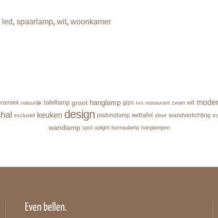
,
led
,
spaarlamp
,
wit
,
woonkamer
hanglamp
mode
groot
tafellamp
wit
eramiek
gips
natuurlijk
rvs
restaurant
zwart
design
hal
keuken
eettafel
plafondlamp
wandverlichting
exclusief
sfeer
tr
wandlamp
spot
uplight
bureaulamp
hanglampen
Even bellen.