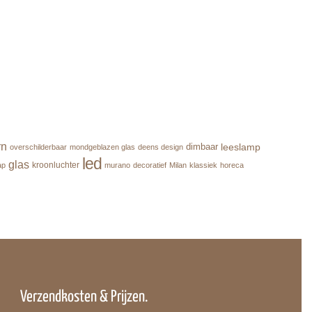
rn
leeslamp
dimbaar
overschilderbaar
mondgeblazen glas
deens design
led
glas
kroonluchter
ap
murano
decoratief
Milan
klassiek
horeca
Verzendkosten & Prijzen.