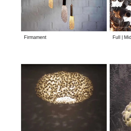
Firmament
Full | M