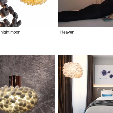
idnight moon
Heaven