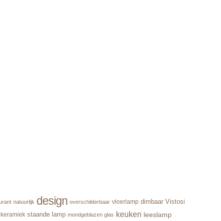
design
dimbaar
Vistosi
vloerlamp
urant
natuurlijk
overschilderbaar
keuken
leeslamp
staande lamp
keramiek
mondgeblazen glas