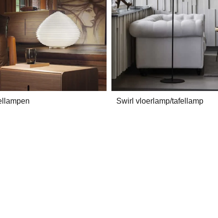
fellampen
Swirl vloerlamp/tafellamp