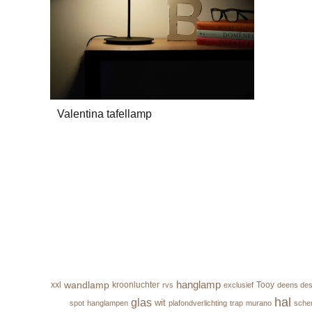
Valentina tafellamp
hanglamp
wandlamp
xxl
kroonluchter
Tooy
rvs
exclusief
deens des
hal
glas
wit
spot
hanglampen
plafondverlichting
trap
murano
sche