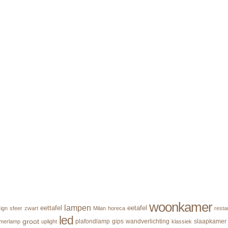
woonkamer
lampen
eettafel
eetafel
ign
sfeer
zwart
Milan
horeca
resta
led
groot
plafondlamp
gips
wandverlichting
slaapkamer
merlamp
uplight
klassiek