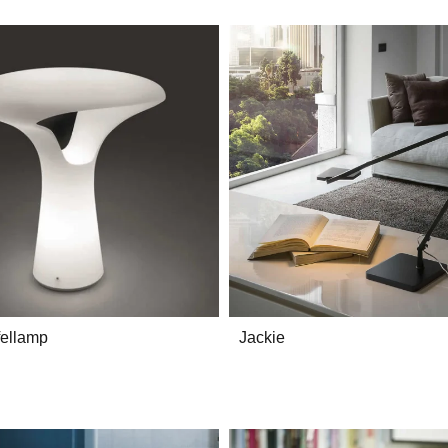
fellamp
Jackie