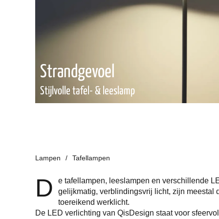
Muranoglas
Serie hoogwaardige glazen tafellampen
Lampen
Tafellampen
D
e tafellampen, leeslampen en verschillende
gelijkmatig, verblindingsvrij licht, zijn meest
toereikend werklicht.
De LED verlichting van QisDesign staat voor sfeervoll