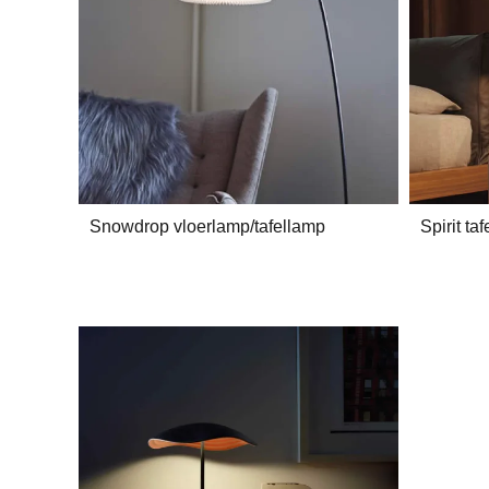
Snowdrop vloerlamp/tafellamp
Spirit ta