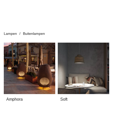
Terraslampen met allure
Absoluut weerbestendig
Lampen
Buitenlampen
Amphora
Soft