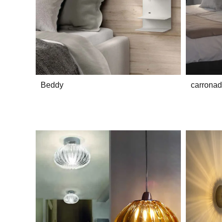
Beddy
carrona