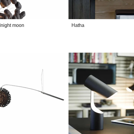
idnight moon
Hatha