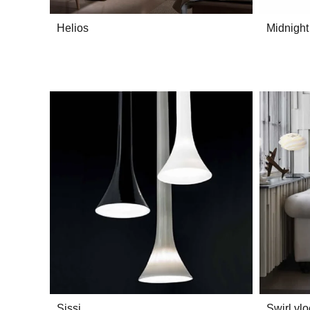
Helios
Midnight
Sissi
Swirl vl