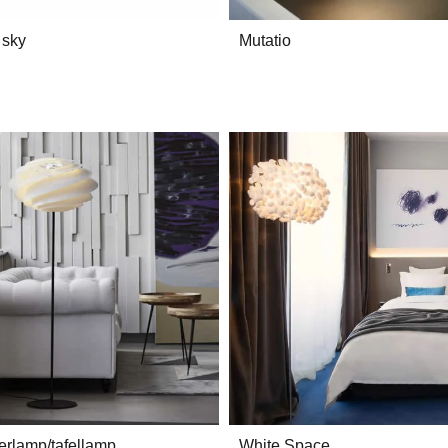
 sky
Mutatio
oerlamp/tafellamp
White Space