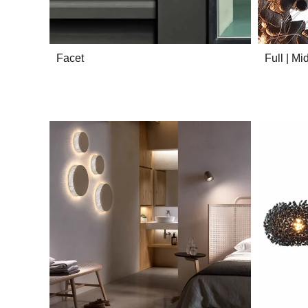
Facet
Full | M