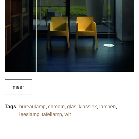
meer
Tags
bureaulamp
,
chroom
,
glas
,
klassiek
,
lampen
,
leeslamp
,
tafellamp
,
wit