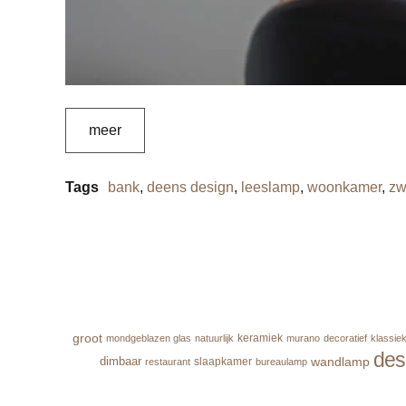
meer
Tags
bank
,
deens design
,
leeslamp
,
woonkamer
,
zw
groot
keramiek
mondgeblazen glas
natuurlijk
murano
decoratief
klassie
des
wandlamp
dimbaar
slaapkamer
restaurant
bureaulamp