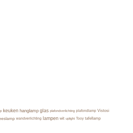
keuken
hanglamp
glas
Vistosi
plafondlamp
ap
plafondverlichting
lampen
eeslamp
wit
tafellamp
wandverlichting
Tooy
uplight