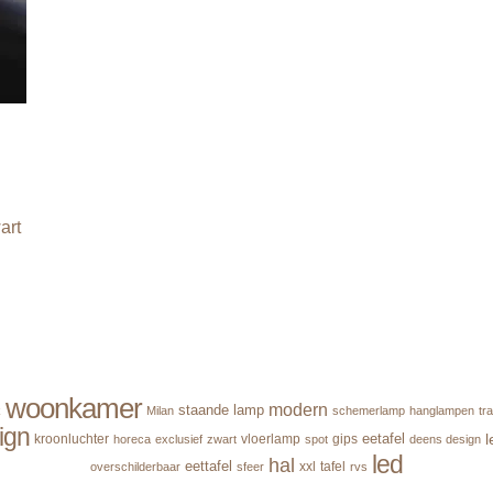
art
woonkamer
modern
staande lamp
k
Milan
schemerlamp
hanglampen
tr
ign
l
eetafel
kroonluchter
vloerlamp
gips
horeca
exclusief
zwart
spot
deens design
led
hal
eettafel
xxl
tafel
overschilderbaar
sfeer
rvs