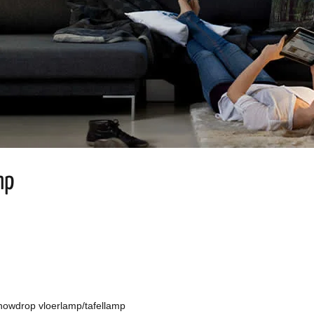
mp
nowdrop vloerlamp/tafellamp