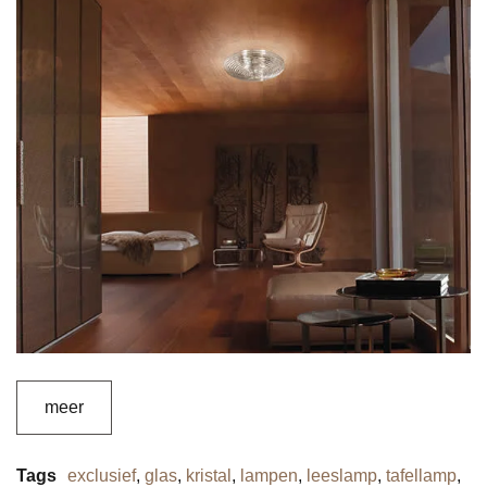
meer
Tags
exclusief
,
glas
,
kristal
,
lampen
,
leeslamp
,
tafellamp
,