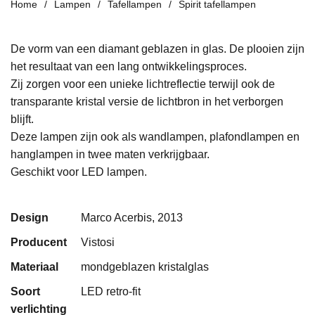
Home
Lampen
Tafellampen
Spirit tafellampen
De vorm
van een diamant
geblazen in glas. De plooien
zijn
het resultaat van
een lang ontwikkelings
proces.
Zij zorgen voor een unieke
lichtreflectie
terwijl ook de
transparante kristal
versie de lichtbron in het
verborgen
blijft
.
Deze lampen zijn ook als wandlampen, plafondlampen en
hanglampen in twee maten verkrijgbaar.
Geschikt voor LED lampen.
Design
Marco Acerbis, 2013
Producent
Vistosi
Materiaal
mondgeblazen kristalglas
Soort
LED retro-fit
verlichting