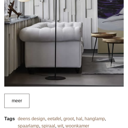
meer
Tags
deens design
,
eetafel
,
groot
,
hal
,
hanglamp
,
spaarlamp
,
spiraal
,
wit
,
woonkamer