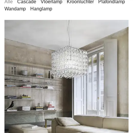
Alle
Cascade
Vloerlamp
Kroonluchter
Plafondlamp
Wandamp
Hanglamp