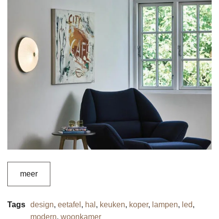
meer
Tags
design
,
eetafel
,
hal
,
keuken
,
koper
,
lampen
,
led
,
modern
,
woonkamer