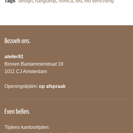
Tags
design
,
hanglamp
,
horeca
,
led
,
led verlichting
Bezoek ons.
atelier91
Binnen Bantammerstraat 19
1011 CJ Amsterdam
Openingstijden:
op afspraak
Even bellen.
Tijdens kantoortijden: