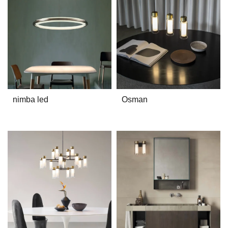
nimba led
Osman