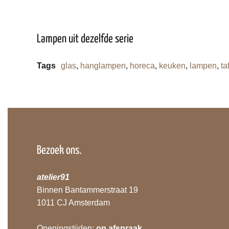
Lampen uit dezelfde serie
Tags
glas
,
hanglampen
,
horeca
,
keuken
,
lampen
,
ta
Bezoek ons.
atelier91
Binnen Bantammerstraat 19
1011 CJ Amsterdam
Openingstijden:
op afspraak