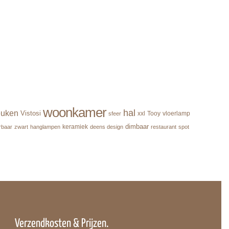
woonkamer
hal
euken
Vistosi
xxl
Tooy
vloerlamp
sfeer
dimbaar
keramiek
rbaar
zwart
hanglampen
deens design
restaurant
spot
Verzendkosten & Prijzen.