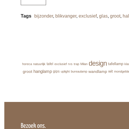
Tags
bijzonder
,
blikvanger
,
exclusief
,
glas
,
groot
,
hal
design
tafellamp
tafel
horeca
natuurlijk
exclusief
rvs
trap
Milan
kla
hanglamp
groot
wandlamp
wit
gips
uplight
bureaulamp
mondgebla
Bezoek ons.