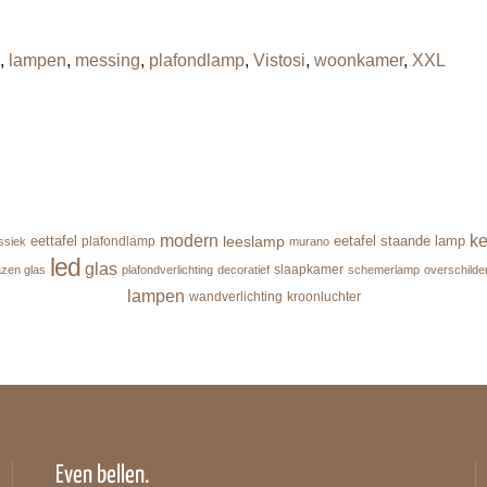
,
lampen
,
messing
,
plafondlamp
,
Vistosi
,
woonkamer
,
XXL
modern
k
leeslamp
eettafel
eetafel
staande lamp
plafondlamp
ssiek
murano
led
glas
slaapkamer
zen glas
plafondverlichting
decoratief
schemerlamp
overschilde
lampen
wandverlichting
kroonluchter
Even bellen.