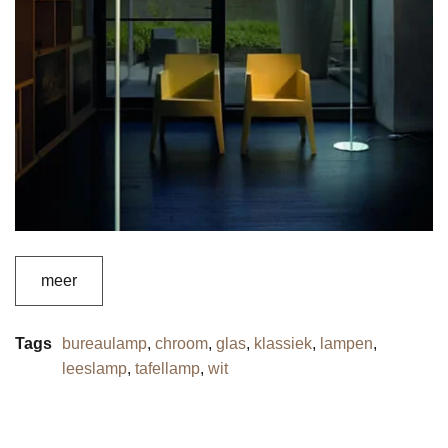
meer
Tags
bureaulamp
,
chroom
,
glas
,
klassiek
,
lampen
,
leeslamp
,
tafellamp
,
wit