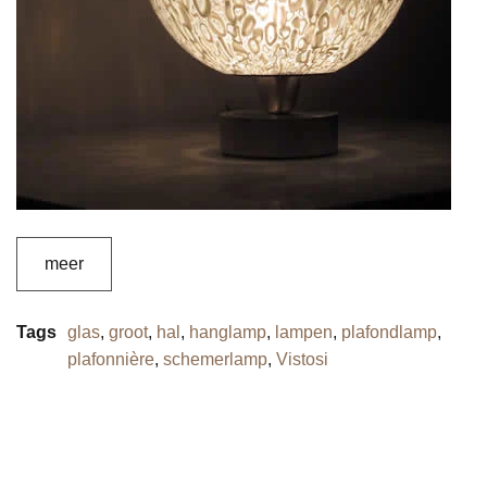
meer
Tags
glas
,
groot
,
hal
,
hanglamp
,
lampen
,
plafondlamp
,
plafonnière
,
schemerlamp
,
Vistosi